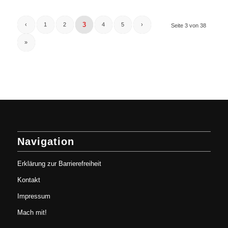
3
‹
1
2
4
5
›
Seite 3 von 38
»
Navigation
Erklärung zur Barrierefreiheit
Kontakt
Impressum
Mach mit!