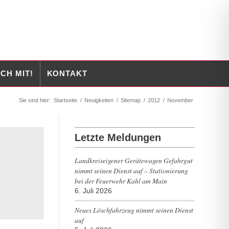
CH MIT!
KONTAKT
Sie sind hier:
Startseite
/
Neuigkeiten
/
Sitemap
/
2012
/
November
Letzte Meldungen
Landkreiseigener Gerätewagen Gefahrgut
nimmt seinen Dienst auf – Stationierung
bei der Feuerwehr Kahl am Main
6. Juli 2026
Neues Löschfahrzeug nimmt seinen Dienst
auf