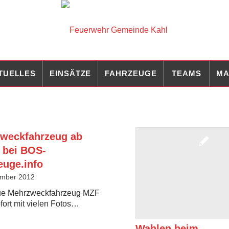
TUELLES
EINSÄTZE
FAHRZEUGE
TEAMS
MA
weckfahrzeug ab
t bei BOS-
euge.info
ember 2012
ue Mehrzweckfahrzeug MZF
ofort mit vielen Fotos…
Wahlen beim