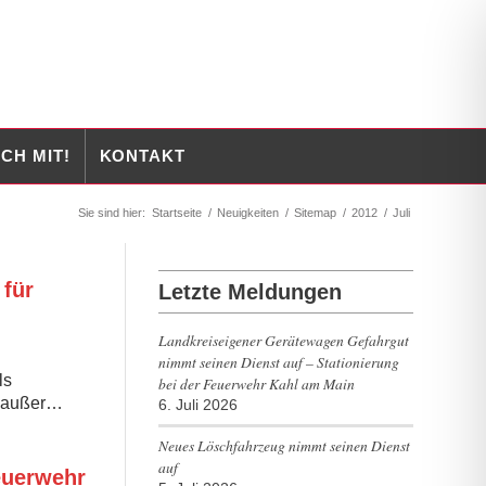
CH MIT!
KONTAKT
Sie sind hier:
Startseite
/
Neuigkeiten
/
Sitemap
/
2012
/
Juli
 für
Letzte Meldungen
Landkreiseigener Gerätewagen Gefahrgut
nimmt seinen Dienst auf – Stationierung
ls
bei der Feuerwehr Kahl am Main
s außer…
6. Juli 2026
Neues Löschfahrzeug nimmt seinen Dienst
auf
euerwehr