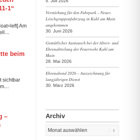
5. Juli 2026
11-1“
Verstärkung für den Fuhrpark – Neues
Löschgruppenfahrzeug in Kahl am Main
angekommen
loat=left] Am
30. Juni 2026
iell…
Gemütlicher Austausch bei der Alters- und
Ehrenabteilung der Feuerwehr Kahl am
itte beim
Main
28. Mai 2026
Ehrenabend 2026 – Auszeichnung für
langjährigen Dienst
 sichtbar
30. März 2026
aum…
Archiv
g –
n