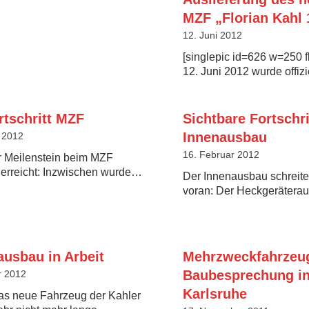
MZF „Florian Kahl 
12. Juni 2012
[singlepic id=626 w=250 f
12. Juni 2012 wurde offiz
rtschritt MZF
Sichtbare Fortschr
Innenausbau
 2012
16. Februar 2012
r Meilenstein beim MZF
erreicht: Inzwischen wurde…
Der Innenausbau schreitet
voran: Der Heckgeräter
ausbau in Arbeit
Mehrzweckfahrzeu
Baubesprechung i
r 2012
Karlsruhe
as neue Fahrzeug der Kahler