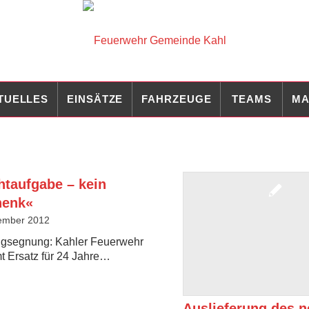
TUELLES
EINSÄTZE
FAHRZEUGE
TEAMS
MA
htaufgabe – kein
henk«
ember 2012
gsegnung: Kahler Feuerwehr
 Ersatz für 24 Jahre…
Auslieferung des 