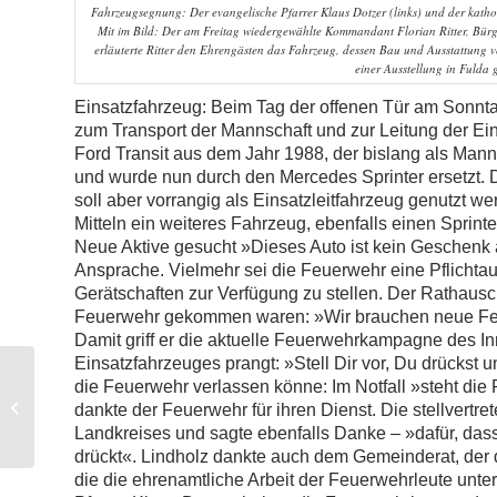
Fahrzeugsegnung: Der evangelische Pfarrer Klaus Dotzer (links) und der katho
Mit im Bild: Der am Freitag wiedergewählte Kommandant Florian Ritter, Bürge
erläuterte Ritter den Ehrengästen das Fahrzeug, dessen Bau und Ausstattung 
einer Ausstellung in Fulda
Einsatzfahrzeug: Beim Tag der offenen Tür am Sonntag
zum Transport der Mannschaft und zur Leitung der Eins
Ford Transit aus dem Jahr 1988, der bislang als Man
und wurde nun durch den Mercedes Sprinter ersetzt. D
soll aber vorrangig als Einsatzleitfahrzeug genutzt we
Mitteln ein weiteres Fahrzeug, ebenfalls einen Sprint
Neue Aktive gesucht »Dieses Auto ist kein Geschenk 
Ansprache. Vielmehr sei die Feuerwehr eine Pflicht
Gerätschaften zur Verfügung zu stellen. Der Rathausch
Feuerwehr gekommen waren: »Wir brauchen neue Feue
Damit griff er die aktuelle Feuerwehrkampagne des I
Einsatzfahrzeuges prangt: »Stell Dir vor, Du drückst 
die Feuerwehr verlassen könne: Im Notfall »steht die
Spannende
dankte der Feuerwehr für ihren Dienst. Die stellvert
Sicherheitswache
Landkreises und sagte ebenfalls Danke – »dafür, das
drückt«. Lindholz dankte auch dem Gemeinderat, der 
die die ehrenamtliche Arbeit der Feuerwehrleute unte