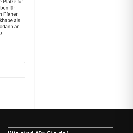
 Plätze für
ben für
 Pfarrer
khabe als
sodann an
a