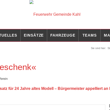
TUELLES
EINSÄTZE
FAHRZEUGE
TEAMS
MA
Sie sind hier:
St
Geschenk«
Verein
 für 24 Jahre altes Modell – Bürgermeister appelliert an