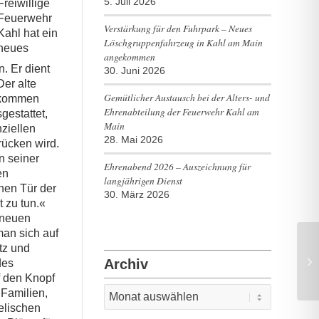
5. Juli 2026
Freiwillige
Feuerwehr
Verstärkung für den Fuhrpark – Neues
Kahl hat ein
Löschgruppenfahrzeug in Kahl am Main
neues
angekommen
. Er dient
30. Juni 2026
Der alte
Gemütlicher Austausch bei der Alters- und
gekommen
Ehrenabteilung der Feuerwehr Kahl am
gestattet,
Main
nziellen
28. Mai 2026
rücken wird.
n seiner
Ehrenabend 2026 – Auszeichnung für
en
langjährigen Dienst
enen Tür der
30. März 2026
 zu tun.«
 neuen
man sich auf
tz und
Archiv
des
f den Knopf
 Familien,
elischen