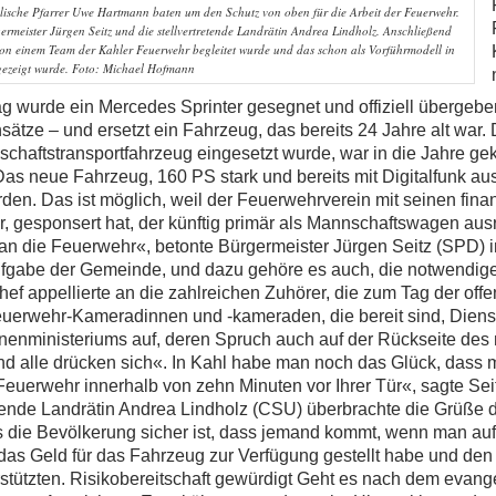
lische Pfarrer Uwe Hartmann baten um den Schutz von oben für die Arbeit der Feuerwehr.
rmeister Jürgen Seitz und die stellvertretende Landrätin Andrea Lindholz. Anschließend
von einem Team der Kahler Feuerwehr begleitet wurde und das schon als Vorführmodell in
 gezeigt wurde. Foto: Michael Hofmann
 wurde ein Mercedes Sprinter gesegnet und offiziell übergeben
ätze – und ersetzt ein Fahrzeug, das bereits 24 Jahre alt war. 
nschaftstransportfahrzeug eingesetzt wurde, war in die Jahre 
as neue Fahrzeug, 160 PS stark und bereits mit Digitalfunk aus
rden. Das ist möglich, weil der Feuerwehrverein mit seinen fina
er, gesponsert hat, der künftig primär als Mannschaftswagen aus
an die Feuerwehr«, betonte Bürgermeister Jürgen Seitz (SPD) i
aufgabe der Gemeinde, und dazu gehöre es auch, die notwendig
ef appellierte an die zahlreichen Zuhörer, die zum Tag der off
rwehr-Kameradinnen und -kameraden, die bereit sind, Dienst
nnenministeriums auf, deren Spruch auch auf der Rückseite des
und alle drücken sich«. In Kahl habe man noch das Glück, dass 
 Feuerwehr innerhalb von zehn Minuten vor Ihrer Tür«, sagte Sei
retende Landrätin Andrea Lindholz (CSU) überbrachte die Grüße 
s die Bevölkerung sicher ist, dass jemand kommt, wenn man au
das Geld für das Fahrzeug zur Verfügung gestellt habe und den
rstützten. Risikobereitschaft gewürdigt Geht es nach dem evang