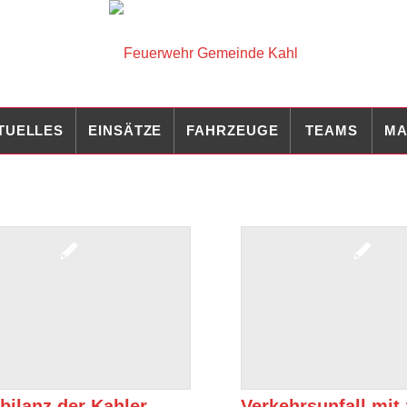
TUELLES
EINSÄTZE
FAHRZEUGE
TEAMS
MA
bilanz der Kahler
Verkehrsunfall mit