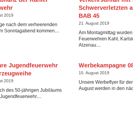
wehr
Schwerverletzten a
BAB 45
st 2019
21. August 2019
ge nach dem verheerenden
am Sonntagabend kommen…
Am Montagmittag wurden 
Feuerwehren Kahl, Karlst
Alzenau…
hre Jugendfeuerwehr
Werbekampagne 08
rzeugweihe
15. August 2019
st 2019
Unsere Werbeflyer für de
August werden in den n
ich des 50-jährigen Jubiläums
 Jugendfeuerwehr…