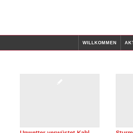
WILLKOMMEN
AK
Unwetter verwüstet Kahl
Sturm