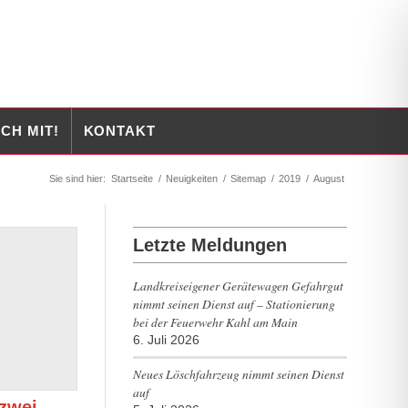
CH MIT!
KONTAKT
Sie sind hier:
Startseite
/
Neuigkeiten
/
Sitemap
/
2019
/
August
Letzte Meldungen
Landkreiseigener Gerätewagen Gefahrgut
nimmt seinen Dienst auf – Stationierung
bei der Feuerwehr Kahl am Main
6. Juli 2026
Neues Löschfahrzeug nimmt seinen Dienst
auf
 zwei