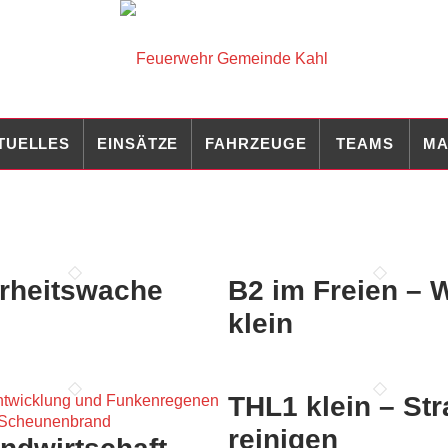
TUELLES
EINSÄTZE
FAHRZEUGE
TEAMS
MA
rheitswache
B2 im Freien – 
klein
THL1 klein – St
reinigen