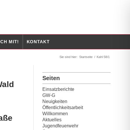
CH MIT!
KONTAKT
Sie sind hier:
Startseite
/
Kahl 58/1
Seiten
Wald
Einsatzberichte
GW-G
Neuigkeiten
Öffentlichkeitsarbeit
Willkommen
raße
Aktuelles
Jugendfeuerwehr