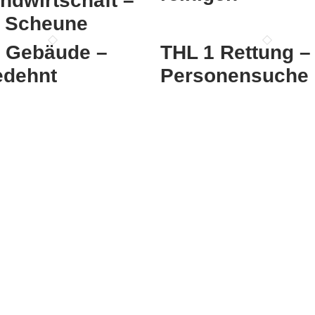
ndwirtschaft –
 / Scheune
 Gebäude –
THL 1 Rettung –
edehnt
Personensuche