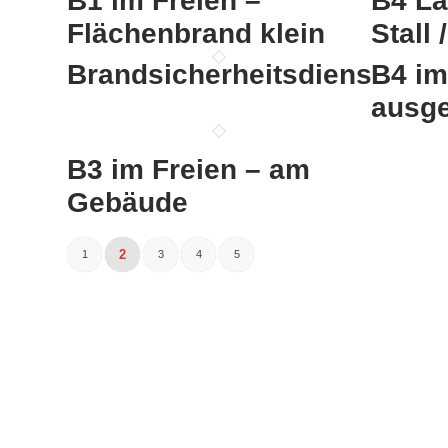
B1 im Freien –
B4 La
Flächenbrand klein
Stall
Brandsicherheitsdienst
B4 im
ausg
B3 im Freien – am
Gebäude
2
1
3
4
5