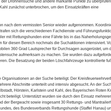
e der Drohnensuche und andere markante Punkte zu überprüfe
Kahl zunächst unterbrochen, um den Einsatzkräften eine
n nach dem vermissten Senior wieder aufgenommen. Koordini
trafen sich die verschiedenen Fachdienste und Führungsfunktio
ler mit Rettungshunden eine Fährte bis in das Naherholungsge
für diesen Bereich nochmals die Suchaktionen intensiviert. V
bilen 360 Grad Lautsprecher für Durchsagen ausgerüstet, um d
stensuche aufmerksam zu machen. Sie wurden dazu aufgeforder
ren. Die Besatzung der beiden Löschfahrzeuge kontrollierte fu
rganisationen an der Suche beteiligt. Der Kreisfeuerwehrve
hrere Abschnitte unterteilt und intensiv abgesucht. An der Su
Albstadt, Hörstein, Karlstein und Kahl, des Bayerischen Roten K
ht beteiligt. Unterstützt wurden sie durch den Einsatz mehrere
d der Bergwacht sowie insgesamt 30 Rettungs- und Mantraile
Bundes, des Bundesverbands Rettungshunde (Staffel Hanau) un