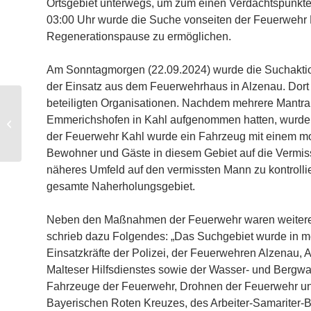
Ortsgebiet unterwegs, um zum einen Verdachtspunkt
03:00 Uhr wurde die Suche vonseiten der Feuerwehr 
Regenerationspause zu ermöglichen.
Am Sonntagmorgen (22.09.2024) wurde die Suchaktio
der Einsatz aus dem Feuerwehrhaus in Alzenau. Dort 
beteiligten Organisationen. Nachdem mehrere Mantrai
Emmerichshofen in Kahl aufgenommen hatten, wurden 
THL 1 Rettung – Personensuche
der Feuerwehr Kahl wurde ein Fahrzeug mit einem mo
Bewohner und Gäste in diesem Gebiet auf die Vermis
näheres Umfeld auf den vermissten Mann zu kontrollie
gesamte Naherholungsgebiet.
Neben den Maßnahmen der Feuerwehr waren weitere O
schrieb dazu Folgendes: „Das Suchgebiet wurde in me
Einsatzkräfte der Polizei, der Feuerwehren Alzenau, 
Malteser Hilfsdienstes sowie der Wasser- und Bergwac
Fahrzeuge der Feuerwehr, Drohnen der Feuerwehr un
Bayerischen Roten Kreuzes, des Arbeiter-Samariter-