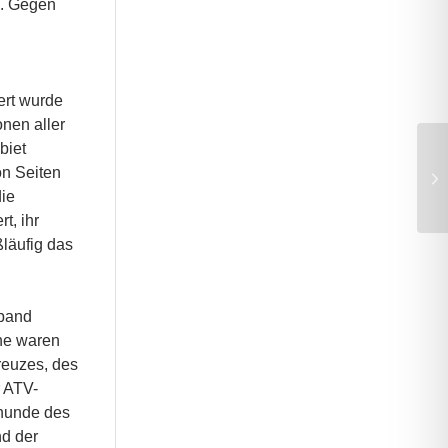
n. Gegen
ert wurde
nen aller
biet
on Seiten
Br
ie
t, ihr
ßläufig das
rband
che waren
reuzes, des
r ATV-
rhunde des
d der