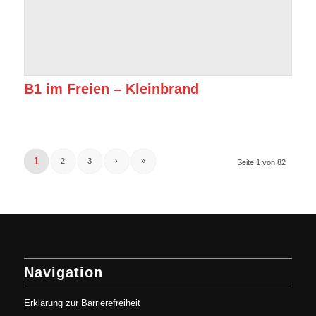
B1 im Freien – Kleinbrand
1
2
3
›
»
Seite 1 von 82
Navigation
Erklärung zur Barrierefreiheit