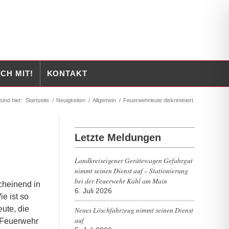
CH MIT!
KONTAKT
sind hier:
Startseite
/
Neuigkeiten
/
Allgemein
/
Feuerwehrleute diskriminiert
Letzte Meldungen
Landkreiseigener Gerätewagen Gefahrgut
nimmt seinen Dienst auf – Stationierung
bei der Feuerwehr Kahl am Main
cheinend in
6. Juli 2026
e ist so
ute, die
Neues Löschfahrzeug nimmt seinen Dienst
auf
n Feuerwehr