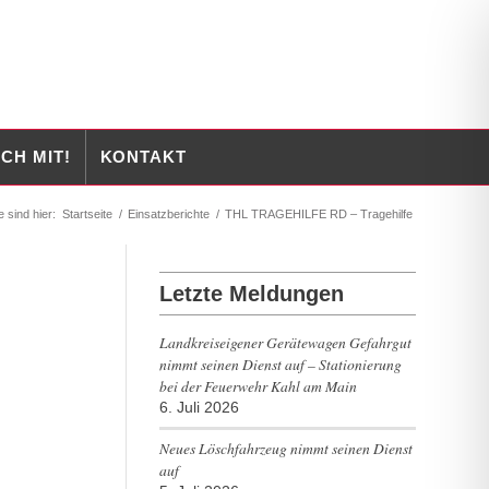
CH MIT!
KONTAKT
e sind hier:
Startseite
/
Einsatzberichte
/
THL TRAGEHILFE RD – Tragehilfe
Letzte Meldungen
Landkreiseigener Gerätewagen Gefahrgut
nimmt seinen Dienst auf – Stationierung
bei der Feuerwehr Kahl am Main
6. Juli 2026
Neues Löschfahrzeug nimmt seinen Dienst
auf