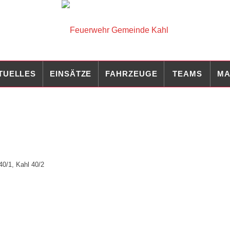
TUELLES
EINSÄTZE
FAHRZEUGE
TEAMS
MA
40/1
,
Kahl 40/2