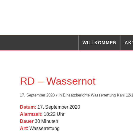
Zum
Zur
Inhalt
Navigation
springen
springen
WILLKOMMEN
AK
RD – Wassernot
/
17. September 2020
in
Einsatzberichte
Wasserrettung
Kahl 12/
Datum:
17. September 2020
Alarmzeit:
18:22 Uhr
Dauer
30 Minuten
Art:
Wasserrettung