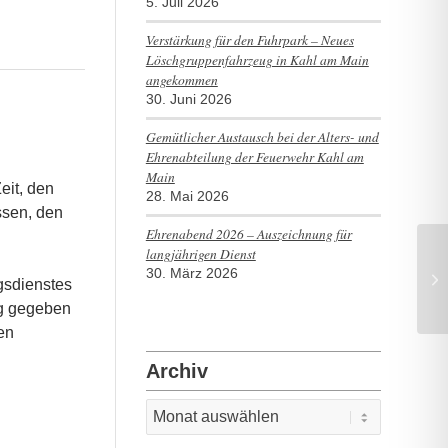
5. Juli 2026
Verstärkung für den Fuhrpark – Neues
Löschgruppenfahrzeug in Kahl am Main
angekommen
30. Juni 2026
Gemütlicher Austausch bei der Alters- und
Ehrenabteilung der Feuerwehr Kahl am
Main
eit, den
28. Mai 2026
ssen, den
Ehrenabend 2026 – Auszeichnung für
langjährigen Dienst
30. März 2026
TH
gsdienstes
ng gegeben
en
Archiv