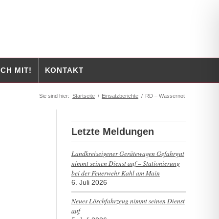
CH MIT!
KONTAKT
Sie sind hier:
Startseite
/
Einsatzberichte
/
RD – Wassernot
Letzte Meldungen
Landkreiseigener Gerätewagen Gefahrgut
nimmt seinen Dienst auf – Stationierung
bei der Feuerwehr Kahl am Main
6. Juli 2026
Neues Löschfahrzeug nimmt seinen Dienst
auf