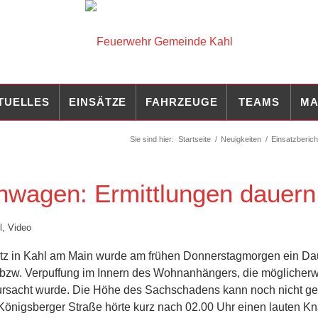
TUELLES
EINSÄTZE
FAHRZEUGE
TEAMS
MA
Sie sind hier:
Startseite
/
Neuigkeiten
/
Einsatzberich
nwagen: Ermittlungen dauern
l
,
Video
z in Kahl am Main wurde am frühen Donnerstagmorgen ein D
 bzw. Verpuffung im Innern des Wohnanhängers, die möglicher
ursacht wurde. Die Höhe des Sachschadens kann noch nicht g
 Königsberger Straße hörte kurz nach 02.00 Uhr einen lauten Kn