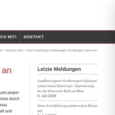
CH MIT!
KONTAKT
te
/
Einsätze 2011
/
Nach Verpuffung in Wohnwagen: Ermittlungen dauern an
 an
Letzte Meldungen
Landkreiseigener Gerätewagen Gefahrgut
nimmt seinen Dienst auf – Stationierung
bei der Feuerwehr Kahl am Main
auercamper
6. Juli 2026
weise durch
enau
Neues Löschfahrzeug nimmt seinen Dienst
auf
all und