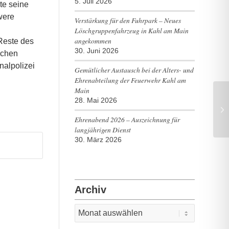
5. Juli 2026
te seine
were
Verstärkung für den Fuhrpark – Neues
n
Löschgruppenfahrzeug in Kahl am Main
angekommen
 Reste des
30. Juni 2026
schen
nalpolizei
Gemütlicher Austausch bei der Alters- und
Ehrenabteilung der Feuerwehr Kahl am
Main
28. Mai 2026
Ei
Ehrenabend 2026 – Auszeichnung für
langjährigen Dienst
30. März 2026
Archiv