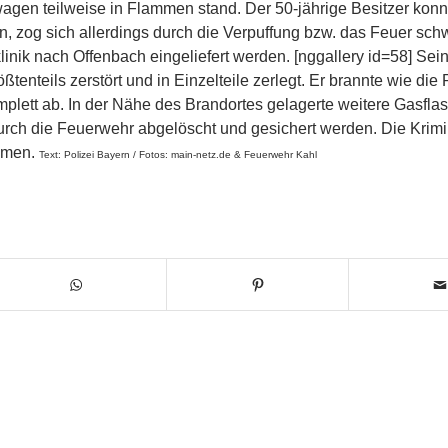
gen teilweise in Flammen stand. Der 50-jährige Besitzer konn
n, zog sich allerdings durch die Verpuffung bzw. das Feuer sch
nik nach Offenbach eingeliefert werden. [nggallery id=58] Sei
nteils zerstört und in Einzelteile zerlegt. Er brannte wie die
plett ab. In der Nähe des Brandortes gelagerte weitere Gasfla
durch die Feuerwehr abgelöscht und gesichert werden. Die Krimi
ommen.
Text: Polizei Bayern / Fotos: main-netz.de & Feuerwehr Kahl