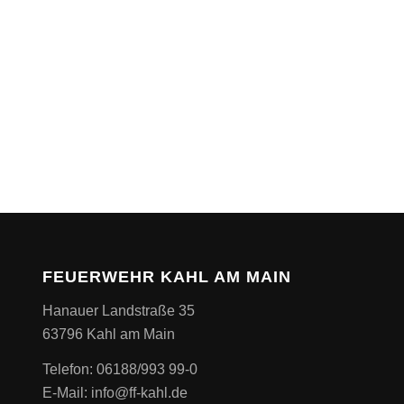
FEUERWEHR KAHL AM MAIN
Hanauer Landstraße 35
63796 Kahl am Main
Telefon: 06188/993 99-0
E-Mail: info@ff-kahl.de