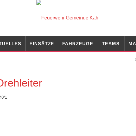
TUELLES
EINSÄTZE
FAHRZEUGE
TEAMS
MA
rehleiter
40/1