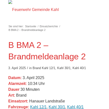
Sie sind hier:
Startseite
/
Einsatzberichte
/
B BMA 2 – Brandmeldeanlage 2
B BMA 2 –
Brandmeldeanlage 2
/
3. April 2025
in
Brand
Kahl 12/1
,
Kahl 30/1
,
Kahl 40/1
Datum:
3. April 2025
Alarmzeit:
10:34 Uhr
Dauer
30 Minuten
Art:
Brand
Einsatzort:
Hanauer Landstraße
Fahrzeuge:
Kahl 12/1
,
Kahl 30/1
,
Kahl 40/1