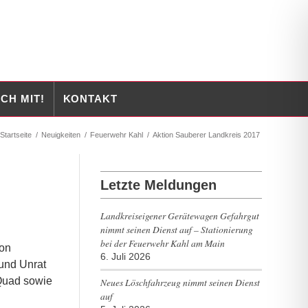
CH MIT!
KONTAKT
Startseite
/
Neuigkeiten
/
Feuerwehr Kahl
/
Aktion Sauberer Landkreis 2017
Letzte Meldungen
Landkreiseigener Gerätewagen Gefahrgut
nimmt seinen Dienst auf – Stationierung
bei der Feuerwehr Kahl am Main
ion
6. Juli 2026
 und Unrat
 Quad sowie
Neues Löschfahrzeug nimmt seinen Dienst
auf