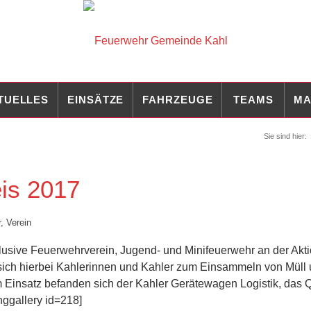
TUELLES
EINSÄTZE
FAHRZEUGE
TEAMS
MA
Sie sind hier:
is 2017
r
,
Verein
klusive Feuerwehrverein, Jugend- und Minifeuerwehr an der Akt
en sich hierbei Kahlerinnen und Kahler zum Einsammeln von Müll
Im Einsatz befanden sich der Kahler Gerätewagen Logistik, das
nggallery id=218]