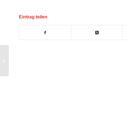
Eintrag teilen
Übung Dachstuhlbrand im Kahler
Rathaus