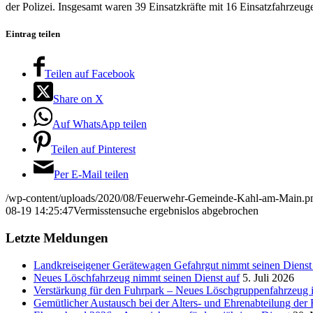
der Polizei. Insgesamt waren 39 Einsatzkräfte mit 16 Einsatzfahrzeu
Eintrag teilen
Teilen auf Facebook
Share on X
Auf WhatsApp teilen
Teilen auf Pinterest
Per E-Mail teilen
/wp-content/uploads/2020/08/Feuerwehr-Gemeinde-Kahl-am-Main.p
08-19 14:25:47
Vermisstensuche ergebnislos abgebrochen
Letzte Meldungen
Landkreiseigener Gerätewagen Gefahrgut nimmt seinen Dienst 
Neues Löschfahrzeug nimmt seinen Dienst auf
5. Juli 2026
Verstärkung für den Fuhrpark – Neues Löschgruppenfahrzeu
Gemütlicher Austausch bei der Alters- und Ehrenabteilung de