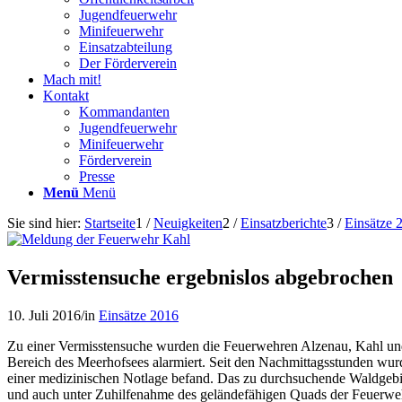
Jugendfeuerwehr
Minifeuerwehr
Einsatzabteilung
Der Förderverein
Mach mit!
Kontakt
Kommandanten
Jugendfeuerwehr
Minifeuerwehr
Förderverein
Presse
Menü
Menü
Sie sind hier:
Startseite
1
/
Neuigkeiten
2
/
Einsatzberichte
3
/
Einsätze 
Vermisstensuche ergebnislos abgebrochen
10. Juli 2016
/
in
Einsätze 2016
Zu einer Vermisstensuche wurden die Feuerwehren Alzenau, Kahl und
Bereich des Meerhofsees alarmiert. Seit den Nachmittagsstunden wurd
einer medizinischen Notlage befand. Das zu durchsuchende Waldgebie
und auch unter Zuhilfenahme des geländefähigen Quads der Feuerweh