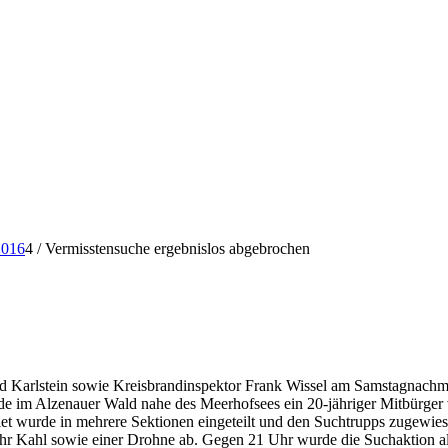
2016
4
/
Vermisstensuche ergebnislos abgebrochen
 Karlstein sowie Kreisbrandinspektor Frank Wissel am Samstagnachmit
e im Alzenauer Wald nahe des Meerhofsees ein 20-jähriger Mitbürger ve
t wurde in mehrere Sektionen eingeteilt und den Suchtrupps zugewiese
r Kahl sowie einer Drohne ab. Gegen 21 Uhr wurde die Suchaktion all