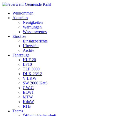
Willkommen
Aktuelles
Neuigkeiten
Warnungen
Wissenswertes
Einsätze
Einsatzberichte
Übersicht
Archiv
Fahrzeuge
HLF 20
LF10
TLF 3000
DLK 23/12
V-LKW
SW 2000 KatS
GW-G
ELW1
MTW
KdoW
RTB
Teams
Öffentlichkeitsarbeit