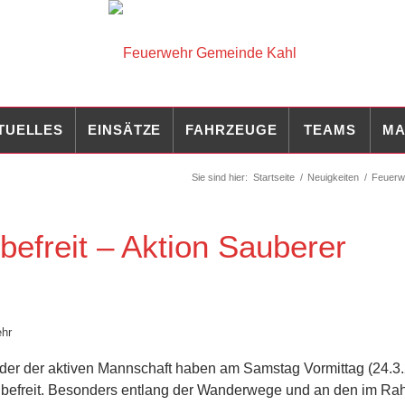
TUELLES
EINSÄTZE
FAHRZEUGE
TEAMS
MA
Sie sind hier:
Startseite
/
Neuigkeiten
/
Feuerw
befreit – Aktion Sauberer
ehr
eder der aktiven Mannschaft haben am Samstag Vormittag (24.3
rat befreit. Besonders entlang der Wanderwege und an den im R