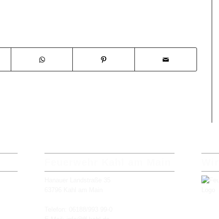
Feuerwehr Kahl am Main
Wir
Hanauer Landstraße 35
63796 Kahl am Main
Telefon: 06188/993 99-0