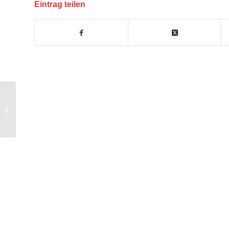
Eintrag teilen
Wir wünschen Euch
einen schönen 3.
Advent