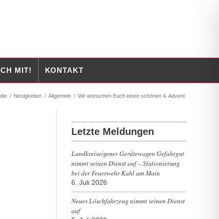
CH MIT!
KONTAKT
eite
/
Neuigkeiten
/
Allgemein
/
Wir wünschen Euch einen schönen 4. Advent
Letzte Meldungen
Landkreiseigener Gerätewagen Gefahrgut
nimmt seinen Dienst auf – Stationierung
bei der Feuerwehr Kahl am Main
6. Juli 2026
Neues Löschfahrzeug nimmt seinen Dienst
auf