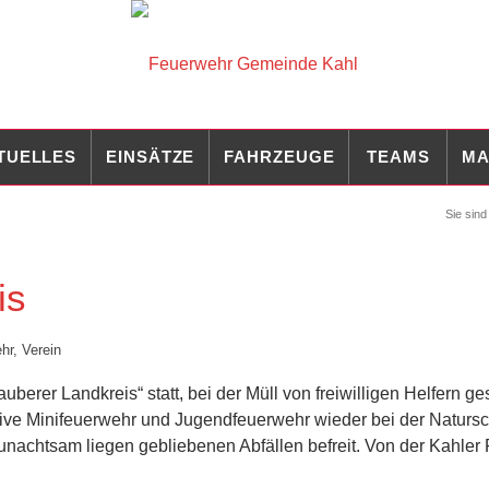
TUELLES
EINSÄTZE
FAHRZEUGE
TEAMS
MA
Sie sind 
is
hr
,
Verein
uberer Landkreis“ statt, bei der Müll von freiwilligen Helfern g
sive Minifeuerwehr und Jugendfeuerwehr wieder bei der Natursc
unachtsam liegen gebliebenen Abfällen befreit. Von der Kahler