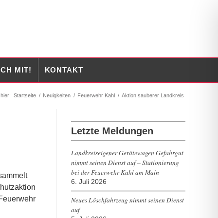
CH MIT!
KONTAKT
hier:
Startseite
/
Neuigkeiten
/
Feuerwehr Kahl
/
Aktion sauberer Landkreis
Letzte Meldungen
Landkreiseigener Gerätewagen Gefahrgut
nimmt seinen Dienst auf – Stationierung
bei der Feuerwehr Kahl am Main
esammelt
6. Juli 2026
hutzaktion
 Feuerwehr
Neues Löschfahrzeug nimmt seinen Dienst
auf