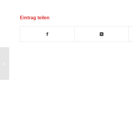
Eintrag teilen
Kohlenmonoxid – die
unsichtbare Gefahr