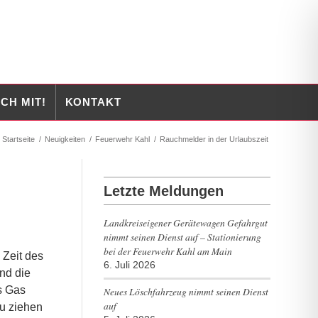
CH MIT!
KONTAKT
Startseite
/
Neuigkeiten
/
Feuerwehr Kahl
/
Rauchmelder in der Urlaubszeit
Letzte Meldungen
Landkreiseigener Gerätewagen Gefahrgut
nimmt seinen Dienst auf – Stationierung
bei der Feuerwehr Kahl am Main
 Zeit des
6. Juli 2026
nd die
s Gas
Neues Löschfahrzeug nimmt seinen Dienst
auf
zu ziehen