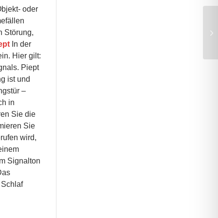
bjekt- oder
efällen
n Störung,
ept
In der
. Hier gilt:
nals. Piept
g ist und
gstür –
ch in
ren Sie die
rmieren Sie
rufen wird,
 einem
em Signalton
Das
 Schlaf