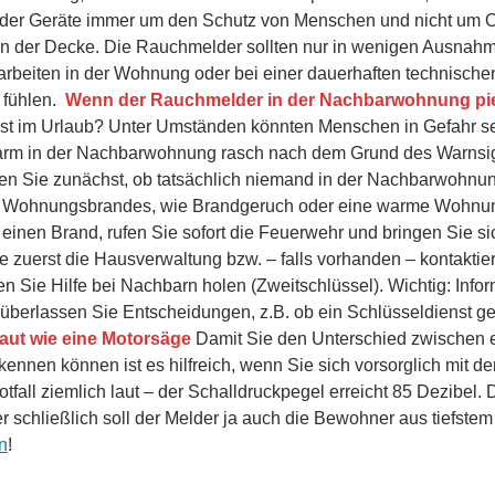
on der Geräte immer um den Schutz von Menschen und nicht um O
an der Decke. Die Rauchmelder sollten nur in wenigen Ausnahm
rbeiten in der Wohnung oder bei einer dauerhaften technische
 fühlen.
Wenn der Rauchmelder in der Nachbarwohnung pi
t im Urlaub? Unter Umständen könnten Menschen in Gefahr sein
Alarm in der Nachbarwohnung rasch nach dem Grund des Warnsig
en Sie zunächst, ob tatsächlich niemand in der Nachbarwohnun
es Wohnungsbrandes, wie Brandgeruch oder eine warme Wohnun
einen Brand, rufen Sie sofort die Feuerwehr und bringen Sie si
e zuerst die Hausverwaltung bzw. – falls vorhanden – kontaktie
en Sie Hilfe bei Nachbarn holen (Zweitschlüssel). Wichtig: Info
 überlassen Sie Entscheidungen, z.B. ob ein Schlüsseldienst ge
aut wie eine Motorsäge
Damit Sie den Unterschied zwischen
nnen können ist es hilfreich, wenn Sie sich vorsorglich mit d
fall ziemlich laut – der Schalldruckpegel erreicht 85 Dezibel. 
er schließlich soll der Melder ja auch die Bewohner aus tiefstem
n
!