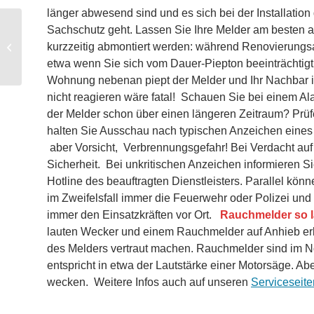
länger abwesend sind und es sich bei der Installati
Sachschutz geht. Lassen Sie Ihre Melder am besten 
kurzzeitig abmontiert werden: während Renovierungsa
Gemeinsame Waldbrandübung
etwa wenn Sie sich vom Dauer-Piepton beeinträchtigt
Wohnung nebenan piept der Melder und Ihr Nachbar is
nicht reagieren wäre fatal! Schauen Sie bei einem 
der Melder schon über einen längeren Zeitraum? Prüf
halten Sie Ausschau nach typischen Anzeichen ein
aber Vorsicht, Verbrennungsgefahr! Bei Verdacht auf 
Sicherheit. Bei unkritischen Anzeichen informieren Si
Hotline des beauftragten Dienstleisters. Parallel könn
im Zweifelsfall immer die Feuerwehr oder Polizei und
immer den Einsatzkräften vor Ort.
Rauchmelder so l
lauten Wecker und einem Rauchmelder auf Anhieb erke
des Melders vertraut machen. Rauchmelder sind im Not
entspricht in etwa der Lautstärke einer Motorsäge. Ab
wecken. Weitere Infos auch auf unseren
Serviceseite