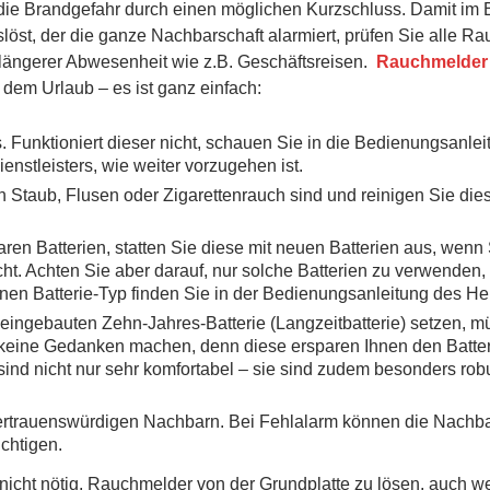
 die Brandgefahr durch einen möglichen Kurzschluss. Damit im B
öst, der die ganze Nachbarschaft alarmiert, prüfen Sie alle R
r längerer Abwesenheit wie z.B. Geschäftsreisen.
Rauchmelder
 dem Urlaub – es ist ganz einfach:
Funktioniert dieser nicht, schauen Sie in die Bedienungsanleit
ienstleisters, wie weiter vorzugehen ist.
n Staub, Flusen oder Zigarettenrauch sind und reinigen Sie diese
n Batterien, statten Sie diese mit neuen Batterien aus, wenn 
cht. Achten Sie aber darauf, nur solche Batterien zu verwenden, 
nen Batterie-Typ finden Sie in der Bedienungsanleitung des Her
 eingebauten Zehn-Jahres-Batterie (Langzeitbatterie) setzen, 
 keine Gedanken machen, denn diese ersparen Ihnen den Batte
sind nicht nur sehr komfortabel – sie sind zudem besonders rob
vertrauenswürdigen Nachbarn. Bei Fehlalarm können die Nachb
chtigen.
 nicht nötig, Rauchmelder von der Grundplatte zu lösen, auch w