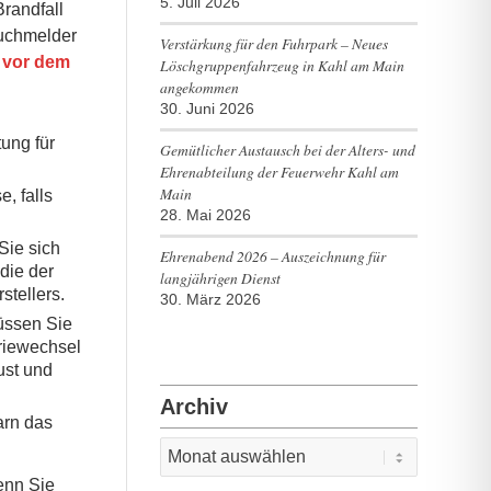
5. Juli 2026
randfall
auchmelder
Verstärkung für den Fuhrpark – Neues
 vor dem
Löschgruppenfahrzeug in Kahl am Main
angekommen
30. Juni 2026
ung für
Gemütlicher Austausch bei der Alters- und
Ehrenabteilung der Feuerwehr Kahl am
Main
, falls
28. Mai 2026
Sie sich
Ehrenabend 2026 – Auszeichnung für
die der
langjährigen Dienst
stellers.
30. März 2026
müssen Sie
riewechsel
ust und
Archiv
arn das
enn Sie