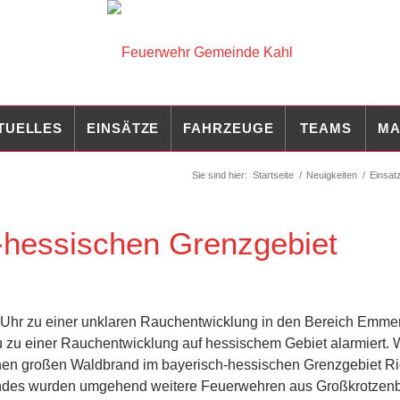
TUELLES
EINSÄTZE
FAHRZEUGE
TEAMS
MA
Sie sind hier:
Startseite
/
Neuigkeiten
/
Einsat
-hessischen Grenzgebiet
 Uhr zu einer unklaren Rauchentwicklung in den Bereich Emme
au zu einer Rauchentwicklung auf hessischem Gebiet alarmiert.
 einen großen Waldbrand im bayerisch-hessischen Grenzgebiet R
ndes wurden umgehend weitere Feuerwehren aus Großkrotzenb