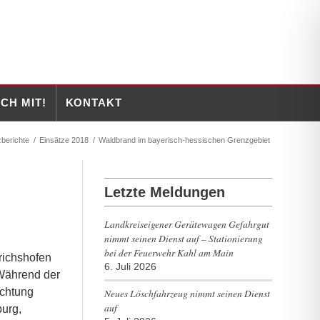
CH MIT!
KONTAKT
zberichte
/
Einsätze 2018
/
Waldbrand im bayerisch-hessischen Grenzgebiet
Letzte Meldungen
Landkreiseigener Gerätewagen Gefahrgut
nimmt seinen Dienst auf – Stationierung
bei der Feuerwehr Kahl am Main
richshofen
6. Juli 2026
 Während der
ichtung
Neues Löschfahrzeug nimmt seinen Dienst
auf
urg,