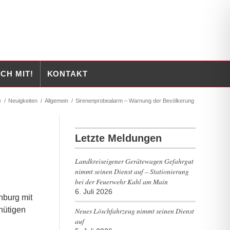
CH MIT!
KONTAKT
e
/
Neuigkeiten
/
Allgemein
/
Sirenenprobealarm – Warnung der Bevölkerung
Letzte Meldungen
Landkreiseigener Gerätewagen Gefahrgut
nimmt seinen Dienst auf – Stationierung
bei der Feuerwehr Kahl am Main
6. Juli 2026
nburg mit
nütigen
Neues Löschfahrzeug nimmt seinen Dienst
auf