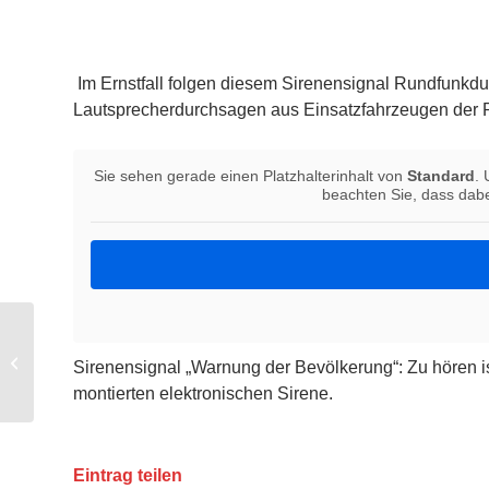
Im Ernstfall folgen diesem Sirenensignal Rundfunkdur
Lautsprecherdurchsagen aus Einsatzfahrzeugen der P
Sie sehen gerade einen Platzhalterinhalt von
Standard
. 
beachten Sie, dass dabe
Neuer Flyer der Mini-
Sirenensignal „Warnung der Bevölkerung“: Zu hören i
Feuerwehr
montierten elektronischen Sirene.
Eintrag teilen