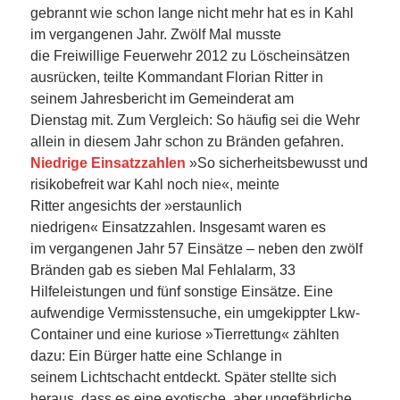
gebrannt wie schon lange nicht mehr hat es in Kahl
im vergangenen Jahr. Zwölf Mal musste
die Freiwillige Feuerwehr 2012 zu Löscheinsätzen
ausrücken, teilte Kommandant Florian Ritter in
seinem Jahresbericht im Gemeinderat am
Dienstag mit. Zum Vergleich: So häufig sei die Wehr
allein in diesem Jahr schon zu Bränden gefahren.
Niedrige Einsatzzahlen
»So sicherheitsbewusst und
risikobefreit war Kahl noch nie«, meinte
Ritter angesichts der »erstaunlich
niedrigen« Einsatzzahlen. Insgesamt waren es
im vergangenen Jahr 57 Einsätze – neben den zwölf
Bränden gab es sieben Mal Fehlalarm, 33
Hilfeleistungen und fünf sonstige Einsätze. Eine
aufwendige Vermisstensuche, ein umgekippter Lkw-
Container und eine kuriose »Tierrettung« zählten
dazu: Ein Bürger hatte eine Schlange in
seinem Lichtschacht entdeckt. Später stellte sich
heraus, dass es eine exotische, aber ungefährliche