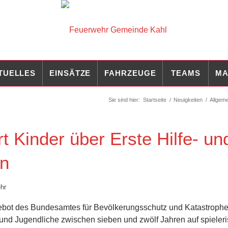
TUELLES
EINSÄTZE
FAHRZEUGE
TEAMS
MA
Sie sind hier:
Startseite
/
Neuigkeiten
/
Allgeme
t Kinder über Erste Hilfe- un
n
hr
ebot des Bundesamtes für Bevölkerungsschutz und Katastrophen
 und Jugendliche zwischen sieben und zwölf Jahren auf spieler