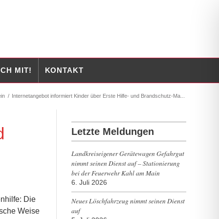
CH MIT!
KONTAKT
in
/
Internetangebot informiert Kinder über Erste Hilfe- und Brandschutz-Ma...
d
Letzte Meldungen
Landkreiseigener Gerätewagen Gefahrgut
nimmt seinen Dienst auf – Stationierung
bei der Feuerwehr Kahl am Main
6. Juli 2026
hilfe: Die
Neues Löschfahrzeug nimmt seinen Dienst
auf
ische Weise