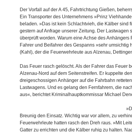
Der Vorfall auf der A 45, Fahrtrichtung Gießen, beh
Ein Transporter des Unternehmens »Prinz Viehhandel
beladen. »Das ist kein Schlachtvieh, die Kälber sind f
gestern auf Anfrage unserer Zeitung. Der Lastwagen
überprüft worden. Warum eine Achse des Anhängers Feu
Fahrer und Beifahrer des Gespanns »sehr umsichtig h
(Kahl), der die Feuerwehrleute aus Alzenau, Dettingen
Das Feuer rasch gelöscht. Als der Fahrer das Feuer b
Alzenau-Nord auf dem Seitenstreifen. Er kuppelte de
dreigeschossigen Anhänger auf die Fahrbahn retteten.
Lastwagens. Und es gelang den Fernfahrern, die nach
aus«, berichtet Kriminalhauptkommissar Michael Denc
»D
Breunig den Einsatz. Wichtig war vor allem, zu verhin
Feuerwehrleute hatten rasch den Dreh raus. »Mit Leit
Gatter zu errichten und die Kälber ruhig zu halten. 