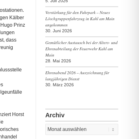
5. Juli 2026
ostationen.
Verstärkung für den Fuhrpark – Neues
ngen Kälber
Löschgruppenfahrzeug in Kahl am Main
angekommen
r Hugo Prinz
30. Juni 2026
ndungen
st, dass
Gemütlicher Austausch bei der Alters- und
reunig
Ehrenabteilung der Feuerwehr Kahl am
Main
28. Mai 2026
lussstelle
Ehrenabend 2026 – Auszeichnung für
langjährigen Dienst
es
30. März 2026
lgeunfälle
Archiv
ziert Horst
ie
sorisches
ehhandel