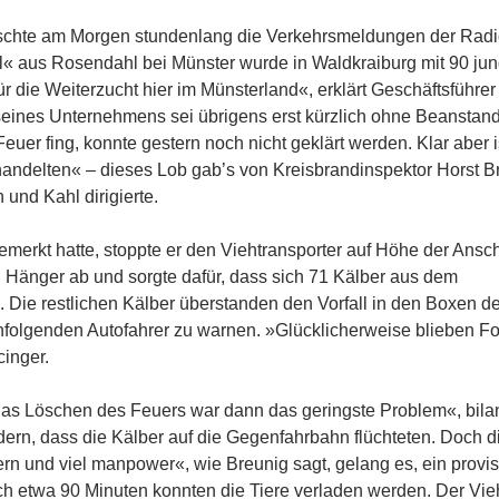
errschte am Morgen stundenlang die Verkehrsmeldungen der Radi
« aus Rosendahl bei Münster wurde in Waldkraiburg mit 90 ju
ür die Weiterzucht hier im Münsterland«, erklärt Geschäftsführe
 seines Unternehmens sei übrigens erst kürzlich ohne Beansta
er fing, konnte gestern noch nicht geklärt werden. Klar aber i
andelten« – dieses Lob gab’s von Kreisbrandinspektor Horst B
 und Kahl dirigierte.
emerkt hatte, stoppte er den Viehtransporter auf Höhe der Ansch
n Hänger ab und sorgte dafür, dass sich 71 Kälber aus dem
 Die restlichen Kälber überstanden den Vorfall in den Boxen d
folgenden Autofahrer zu warnen. »Glücklicherweise blieben Fo
inger.
as Löschen des Feuers war dann das geringste Problem«, bilan
dern, dass die Kälber auf die Gegenfahrbahn flüchteten. Doch d
ern und viel manpower«, wie Breunig sagt, gelang es, ein provi
Nach etwa 90 Minuten konnten die Tiere verladen werden. Der Vi