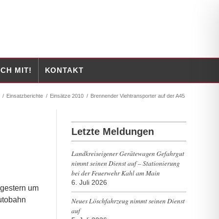
CH MIT!
KONTAKT
/
Einsatzberichte
/
Einsätze 2010
/
Brennender Viehtransporter auf der A45
Letzte Meldungen
Landkreiseigener Gerätewagen Gefahrgut
nimmt seinen Dienst auf – Stationierung
bei der Feuerwehr Kahl am Main
6. Juli 2026
 gestern um
Autobahn
Neues Löschfahrzeug nimmt seinen Dienst
auf