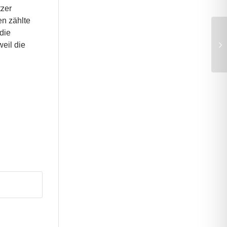
tzer
en zählte
die
Dr
eil die