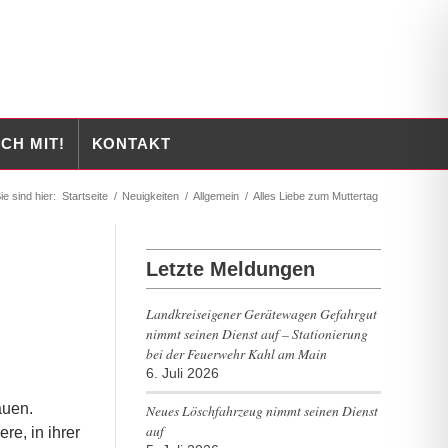
CH MIT!
KONTAKT
ie sind hier:
Startseite
/
Neuigkeiten
/
Allgemein
/
Alles Liebe zum Muttertag
Letzte Meldungen
Landkreiseigener Gerätewagen Gefahrgut
nimmt seinen Dienst auf – Stationierung
bei der Feuerwehr Kahl am Main
6. Juli 2026
auen.
Neues Löschfahrzeug nimmt seinen Dienst
auf
re, in ihrer