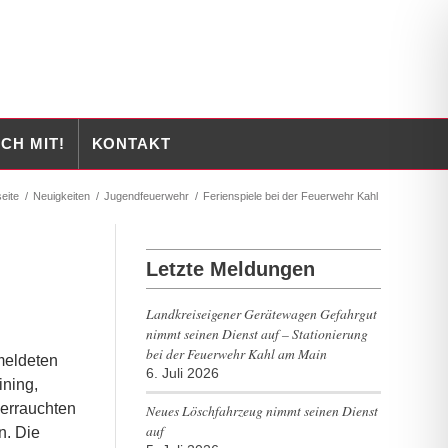
CH MIT!
KONTAKT
seite
/
Neuigkeiten
/
Jugendfeuerwehr
/
Ferienspiele bei der Feuerwehr Kahl
Letzte Meldungen
Landkreiseigener Gerätewagen Gefahrgut
nimmt seinen Dienst auf – Stationierung
bei der Feuerwehr Kahl am Main
meldeten
6. Juli 2026
ining,
verrauchten
Neues Löschfahrzeug nimmt seinen Dienst
auf
n. Die