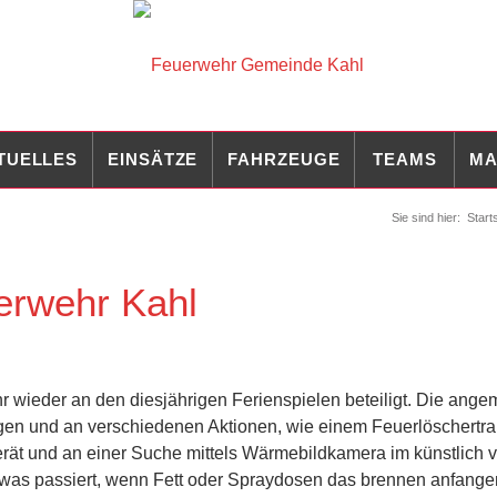
TUELLES
EINSÄTZE
FAHRZEUGE
TEAMS
MA
Sie sind hier:
Start
uerwehr Kahl
 wieder an den diesjährigen Ferienspielen beteiligt. Die ange
gen und an verschiedenen Aktionen, wie einem Feuerlöschertra
ät und an einer Suche mittels Wärmebildkamera im künstlich 
 was passiert, wenn Fett oder Spraydosen das brennen anfange