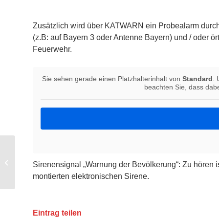
Zusätzlich wird über KATWARN ein Probealarm durchg
(z.B: auf Bayern 3 oder Antenne Bayern) und / oder ö
Feuerwehr.
Sie sehen gerade einen Platzhalterinhalt von
Standard
. 
beachten Sie, dass dabe
Minifeuerwehr startet nach den Ferien
Sirenensignal „Warnung der Bevölkerung“: Zu hören i
wieder durch
montierten elektronischen Sirene.
Eintrag teilen