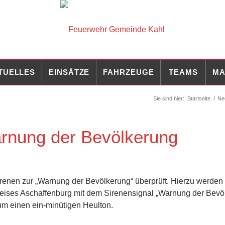
TUELLES
EINSÄTZE
FAHRZEUGE
TEAMS
MA
Sie sind hier:
Startseite
/
Ne
rnung der Bevölkerung
enen zur „Warnung der Bevölkerung“ überprüft. Hierzu werden 
reises Aschaffenburg mit dem Sirenensignal „Warnung der Bevö
um einen ein-minütigen Heulton.