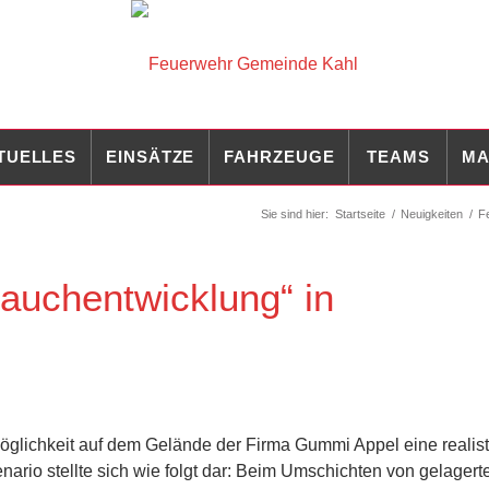
TUELLES
EINSÄTZE
FAHRZEUGE
TEAMS
MA
Sie sind hier:
Startseite
/
Neuigkeiten
/
F
auchentwicklung“ in
Möglichkeit auf dem Gelände der Firma Gummi Appel eine realis
rio stellte sich wie folgt dar: Beim Umschichten von gelage