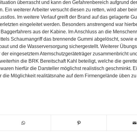
 Situation überrascht und kann den Gefahrenbereich aufgrund de
 Ein weiterer Arbeiter versucht diesen zu retten, wird aber bei
tlos. Im weitere Verlauf greift der Brand auf das gelagerte G
letzten eingeleitet werden. Besonders anstrengend war hierbei
 Baggerfahrers aus der Kabine. Im Anschluss an die Menschenr
ittels Schaumangriff das brennende Gummi abgelöscht, sowie 
aut und die Wasserversorgung sichergestellt. Weiterer Übungs
ner der eingesetztem Atemschutzgeräteträger zusammenbricht un
terhin die BRK Bereitschaft Kahl beteiligt, welche die gerett
ren hierfür die Darsteller möglichst realistisch geschminkt. E
r die Möglichkeit realitätsnahe auf dem Firmengelände üben zu