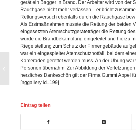
gerät ein Bagger in Brand. Der Arbeiter wird von der
Rauchgase nicht mehr verlassen – er bricht zusammen.
Rettungsversuch ebenfalls durch die Rauchgase bewuss
Als Erstmaßnahmen musste die Rettung der beiden Ver
eingesetzten Atemschutzgeräteträger die Rettung des
wurde die Brandbekämpfung eingeleitet und hierzu m
Riegelstellung zum Schutz der Firmengebäude aufgeb
war ein eingespielter Atemschutznotfall, bei dem ei
Kameraden gerettet werden muss. An der Übung war wei
Personen übernahm. Zur Abbildung der Verletzungen wa
Dachstuhlbrand in Kahl
herzliches Dankeschön gilt der Firma Gummi Appel fü
[nggallery id=199]
Eintrag teilen