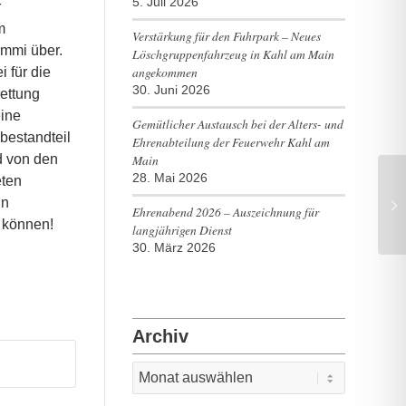
5. Juli 2026
r
m
Verstärkung für den Fuhrpark – Neues
ummi über.
Löschgruppenfahrzeug in Kahl am Main
angekommen
 für die
30. Juni 2026
ettung
eine
Gemütlicher Austausch bei der Alters- und
bestandteil
Ehrenabteilung der Feuerwehr Kahl am
Main
d von den
28. Mai 2026
eten
in
Mi
Ehrenabend 2026 – Auszeichnung für
 können!
langjährigen Dienst
30. März 2026
Archiv