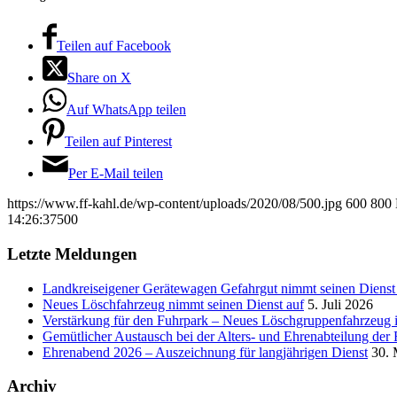
Teilen auf Facebook
Share on X
Auf WhatsApp teilen
Teilen auf Pinterest
Per E-Mail teilen
https://www.ff-kahl.de/wp-content/uploads/2020/08/500.jpg
600
800
14:26:37
500
Letzte Meldungen
Landkreiseigener Gerätewagen Gefahrgut nimmt seinen Dienst 
Neues Löschfahrzeug nimmt seinen Dienst auf
5. Juli 2026
Verstärkung für den Fuhrpark – Neues Löschgruppenfahrzeu
Gemütlicher Austausch bei der Alters- und Ehrenabteilung de
Ehrenabend 2026 – Auszeichnung für langjährigen Dienst
30. 
Archiv