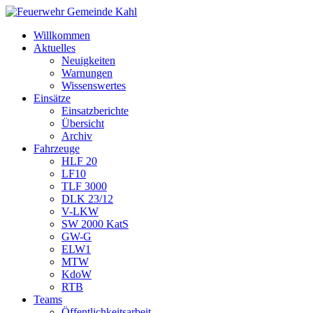
Willkommen
Aktuelles
Neuigkeiten
Warnungen
Wissenswertes
Einsätze
Einsatzberichte
Übersicht
Archiv
Fahrzeuge
HLF 20
LF10
TLF 3000
DLK 23/12
V-LKW
SW 2000 KatS
GW-G
ELW1
MTW
KdoW
RTB
Teams
Öffentlichkeitsarbeit