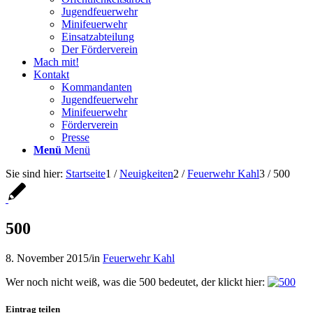
Jugendfeuerwehr
Minifeuerwehr
Einsatzabteilung
Der Förderverein
Mach mit!
Kontakt
Kommandanten
Jugendfeuerwehr
Minifeuerwehr
Förderverein
Presse
Menü
Menü
Sie sind hier:
Startseite
1
/
Neuigkeiten
2
/
Feuerwehr Kahl
3
/
500
500
8. November 2015
/
in
Feuerwehr Kahl
Wer noch nicht weiß, was die 500 bedeutet, der klickt hier:
Eintrag teilen