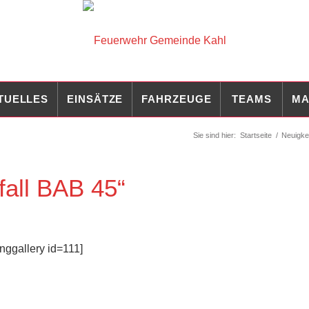
TUELLES
EINSÄTZE
FAHRZEUGE
TEAMS
MA
Sie sind hier:
Startseite
/
Neuigke
fall BAB 45“
nggallery id=111]