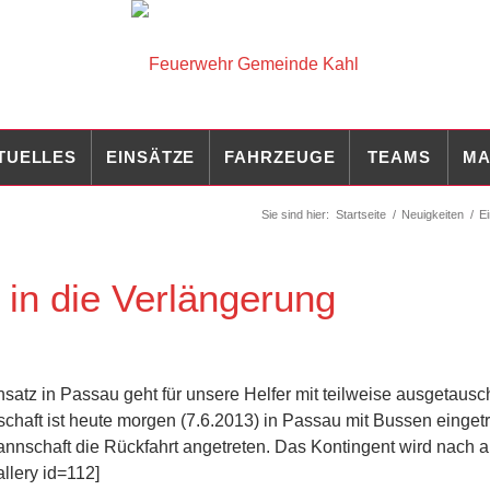
TUELLES
EINSÄTZE
FAHRZEUGE
TEAMS
MA
Sie sind hier:
Startseite
/
Neuigkeiten
/
Ei
in die Verlängerung
satz in Passau geht für unsere Helfer mit teilweise ausgetausc
haft ist heute morgen (7.6.2013) in Passau mit Bussen eingetr
annschaft die Rückfahrt angetreten. Das Kontingent wird nach a
llery id=112]