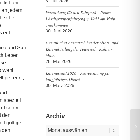
5. Juli 2026
ntlichten
2 an jedem
Verstärkung für den Fuhrpark – Neues
chische
Löschgruppenfahrzeug in Kahl am Main
angekommen
e
30. Juni 2026
ozent
Gemütlicher Austausch bei der Alters- und
naco und San
Ehrenabteilung der Feuerwehr Kahl am
Main
uch Leben
28. Mai 2026
use
orwahl
Ehrenabend 2026 – Auszeichnung für
l getrennt,
langjährigen Dienst
30. März 2026
 und
n speziell
ruf seien
Archiv
t den
it gültige
Ku
m den