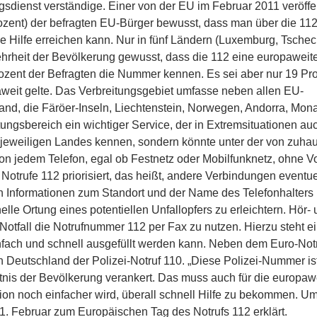
ngsdienst verständige. Einer von der EU im Februar 2011 veröffe
rozent) der befragten EU-Bürger bewusst, dass man über die 11
he Hilfe erreichen kann. Nur in fünf Ländern (Luxemburg, Tsche
hrheit der Bevölkerung gewusst, dass die 112 eine europaweit
ozent der Befragten die Nummer kennen. Es sei aber nur 19 Pr
weit gelte. Das Verbreitungsgebiet umfasse neben allen EU-
sland, die Färöer-Inseln, Liechtenstein, Norwegen, Andorra, Mo
ungsbereich ein wichtiger Service, der in Extremsituationen a
 jeweiligen Landes kennen, sondern könnte unter der von zuha
on jedem Telefon, egal ob Festnetz oder Mobilfunknetz, ohne V
otrufe 112 priorisiert, das heißt, andere Verbindungen eventuel
 Informationen zum Standort und der Name des Telefonhalters
elle Ortung eines potentiellen Unfallopfers zu erleichtern. Hör-
otfall die Notrufnummer 112 per Fax zu nutzen. Hierzu steht ei
einfach und schnell ausgefüllt werden kann. Neben dem Euro-Not
in Deutschland der Polizei-Notruf 110. „Diese Polizei-Nummer is
nis der Bevölkerung verankert. Das muss auch für die europawe
ion noch einfacher wird, überall schnell Hilfe zu bekommen. U
11. Februar zum Europäischen Tag des Notrufs 112 erklärt.