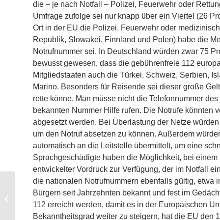
die – je nach Notfall – Polizei, Feuerwehr oder Rettu
Umfrage zufolge sei nur knapp über ein Viertel (26 P
Ort in der EU die Polizei, Feuerwehr oder medizinisc
Republik, Slowakei, Finnland und Polen) habe die Me
Notrufnummer sei. In Deutschland würden zwar 75 Pr
bewusst gewesen, dass die gebührenfreie 112 europa
Mitgliedstaaten auch die Türkei, Schweiz, Serbien, I
Marino. Besonders für Reisende sei dieser große Gelt
rette könne. Man müsse nicht die Telefonnummer des
bekannten Nummer Hilfe rufen. Die Notrufe könnten v
abgesetzt werden. Bei Überlastung der Netze würden N
um den Notruf absetzen zu können. Außerdem würden
automatisch an die Leitstelle übermittelt, um eine schn
Sprachgeschädigte haben die Möglichkeit, bei einem N
entwickelter Vordruck zur Verfügung, der im Notfall 
die nationalen Notrufnummern ebenfalls gültig, etwa 
Bürgern seit Jahrzehnten bekannt und fest im Gedächt
ELW 2 vs. Schloss
Johannisburg
112 erreicht werden, damit es in der Europäischen Un
Bekanntheitsgrad weiter zu steigern, hat die EU den 