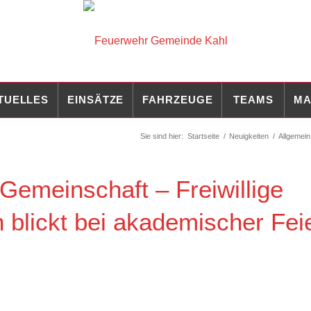
TUELLES
EINSÄTZE
FAHRZEUGE
TEAMS
MA
Sie sind hier:
Startseite
/
Neuigkeiten
/
Allgemein
Gemeinschaft – Freiwillige
blickt bei akademischer Feie