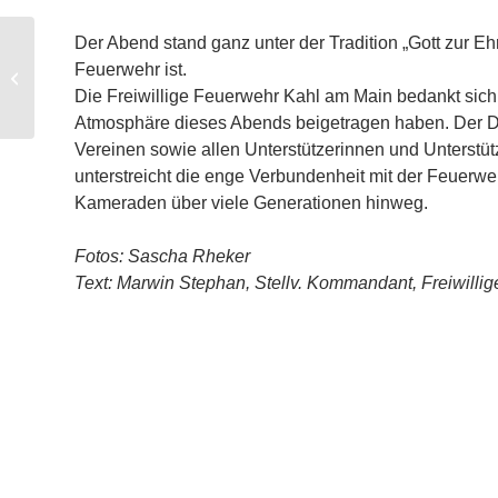
Der Abend stand ganz unter der Tradition „Gott zur Eh
150 Jahre Feuerwehr
Feuerwehr ist.
Kahl am Main – Wir
Die Freiwillige Feuerwehr Kahl am Main bedankt sich 
feiern Jubiläum!
Atmosphäre dieses Abends beigetragen haben. Der Dan
Vereinen sowie allen Unterstützerinnen und Unterstüt
unterstreicht die enge Verbundenheit mit der Feuer
Kameraden über viele Generationen hinweg.
Fotos: Sascha Rheker
Text: Marwin Stephan, Stellv. Kommandant, Freiwilli