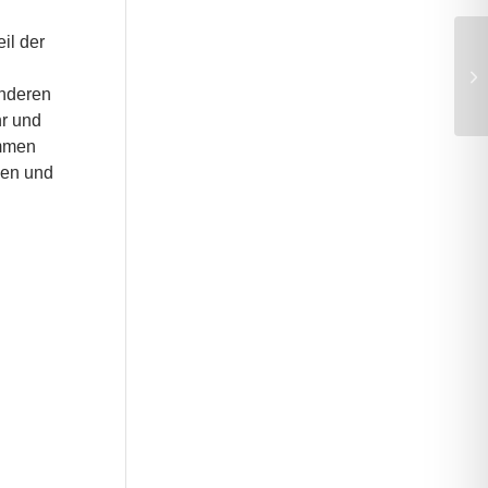
il der
onderen
hr und
ommen
nen und