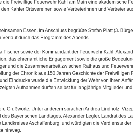
e die Freiwillige Feuerwehr Kahl am Main eine akademische Fei
n Kahler Ortsvereinen sowie Vertreterinnen und Vertreter aus 
einsamen Essen. Im Anschluss begrüßte Stefan Platt (3. Bürge
en Verlauf durch das Programm des Abends.
ulia Fischer sowie der Kommandant der Feuerwehr Kahl, Alexan
dition, das ehrenamtliche Engagement sowie die große Bedeutun
ürger und die Zusammenarbeit zwischen Rathaus und Feuerwehr
llung der Chronik aus 150 Jahren Geschichte der Freiwilligen
 und Eindrücke wurde die Entwicklung der Wehr von ihren Anfän
gezeigten Aufnahmen dürften selbst für langjährige Mitglieder un
ere Grußworte. Unter anderem sprachen Andrea Lindholz, Vizep
d des Bayerischen Landtages, Alexander Legler, Landrat des L
 Landkreises Aschaffenburg, und würdigten die Verdienste der 
te hinweg.