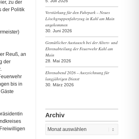
5. Juli 2026
er, zu der
der Politik
Verstärkung für den Fuhrpark – Neues
Löschgruppenfahrzeug in Kahl am Main
angekommen
30. Juni 2026
rmeister)
Gemütlicher Austausch bei der Alters- und
Ehrenabteilung der Feuerwehr Kahl am
der Reuß, an
Main
28. Mai 2026
g der
.
Ehrenabend 2026 – Auszeichnung für
 Feuerwehr
langjährigen Dienst
gen bis in
30. März 2026
d Gäste
räsidentin
Archiv
andkreises
Freiwilligen