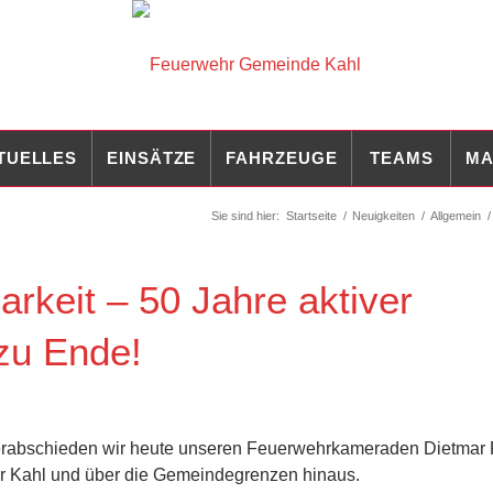
TUELLES
EINSÄTZE
FAHRZEUGE
TEAMS
MA
Sie sind hier:
Startseite
/
Neuigkeiten
/
Allgemein
/
keit – 50 Jahre aktiver
zu Ende!
rabschieden wir heute unseren Feuerwehrkameraden Dietmar 
r Kahl und über die Gemeindegrenzen hinaus.