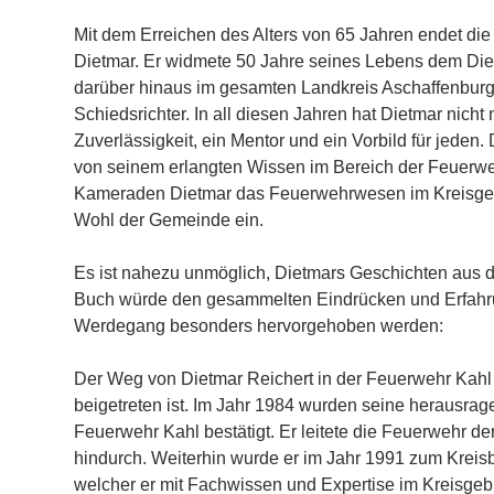
Mit dem Erreichen des Alters von 65 Jahren endet di
Dietmar. Er widmete 50 Jahre seines Lebens dem Diens
darüber hinaus im gesamten Landkreis Aschaffenburg 
Schiedsrichter. In all diesen Jahren hat Dietmar nicht
Zuverlässigkeit, ein Mentor und ein Vorbild für jede
von seinem erlangten Wissen im Bereich der Feuerwehr
Kameraden Dietmar das Feuerwehrwesen im Kreisgebiet
Wohl der Gemeinde ein.
Es ist nahezu unmöglich, Dietmars Geschichten aus 
Buch würde den gesammelten Eindrücken und Erfahru
Werdegang besonders hervorgehoben werden:
Der Weg von Dietmar Reichert in der Feuerwehr Kahl
beigetreten ist. Im Jahr 1984 wurden seine herausr
Feuerwehr Kahl bestätigt. Er leitete die Feuerwehr 
hindurch. Weiterhin wurde er im Jahr 1991 zum Kreisb
welcher er mit Fachwissen und Expertise im Kreisgebie