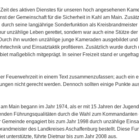
e Zeit des aktiven Dienstes für unseren hoch angesehenen Kam
t der Gemeinschaft für die Sicherheit in Kahl am Main. Zusätz
durch seine langjährige Sonderfunktion als Kreisbrandmeister
 nur unzählige Leben gerettet, sondern war auch eine Stütze der
n. Durch ihn wurden unzählige junge Kameraden ausgebildet und
technik und Einsatztaktik profitieren. Zusätzlich wurde durch
 maßgeblich mitgeprägt. In seiner Freizeit stand er ungefragt
der Feuerwehrzeit in einem Text zusammenzufassen; auch ein e
ngen nicht gerecht werden. Dennoch sollten einige Punkte au
 am Main begann im Jahr 1974, als er mit 15 Jahren der Jugen
agenden Führungsqualitäten durch die Wahl zum Kommandanten 
der Gemeinde engagiert bis zum Jahr 1998 durch unzählige Eins
randmeister des Landkreises Aschaffenburg bestellt. Diese Fun
t unterstützte, führte Dietmar bis zum Jahr 2008 aus.