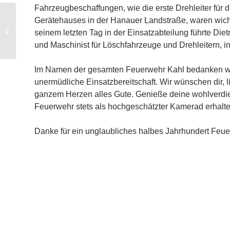
Fahrzeugbeschaffungen, wie die erste Drehleiter für
Gerätehauses in der Hanauer Landstraße, waren wich
Tag der Feuerwehr –
seinem letzten Tag in der Einsatzabteilung führte Die
Kahl am Main
und Maschinist für Löschfahrzeuge und Drehleitern, i
Im Namen der gesamten Feuerwehr Kahl bedanken wir
unermüdliche Einsatzbereitschaft. Wir wünschen dir, 
ganzem Herzen alles Gute. Genieße deine wohlverdient
Feuerwehr stets als hochgeschätzter Kamerad erhalte
Danke für ein unglaubliches halbes Jahrhundert Feu