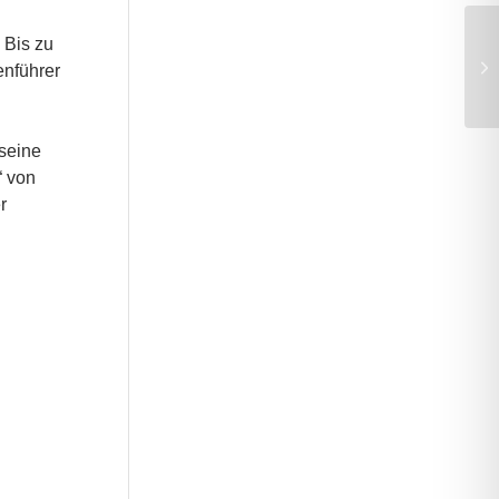
 Bis zu
enführer
seine
“ von
r