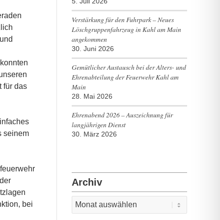
5. Juli 2026
eraden
Verstärkung für den Fuhrpark – Neues
lich
Löschgruppenfahrzeug in Kahl am Main
angekommen
 und
30. Juni 2026
 konnten
Gemütlicher Austausch bei der Alters- und
 unseren
Ehrenabteilung der Feuerwehr Kahl am
Main
 für das
28. Mai 2026
Ehrenabend 2026 – Auszeichnung für
infaches
langjährigen Dienst
s seinem
30. März 2026
dfeuerwehr
der
Archiv
atzlagen
ktion, bei