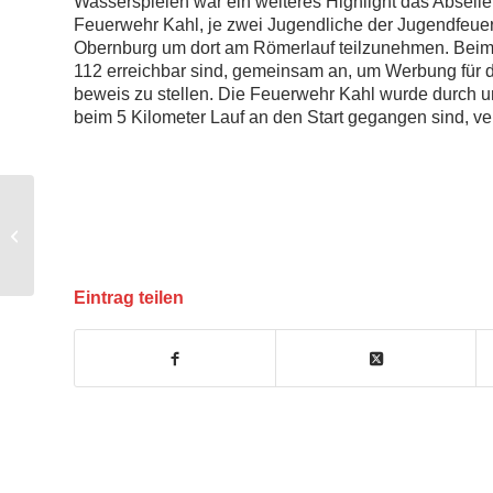
Wasserspielen war ein weiteres Highlight das Abseile
Feuerwehr Kahl, je zwei Jugendliche der Jugendfeue
Obernburg um dort am Römerlauf teilzunehmen. Beim P
112 erreichbar sind, gemeinsam an, um Werbung für d
beweis zu stellen. Die Feuerwehr Kahl wurde durch un
beim 5 Kilometer Lauf an den Start gegangen sind, ver
Werbekampagne
05/2019
Eintrag teilen