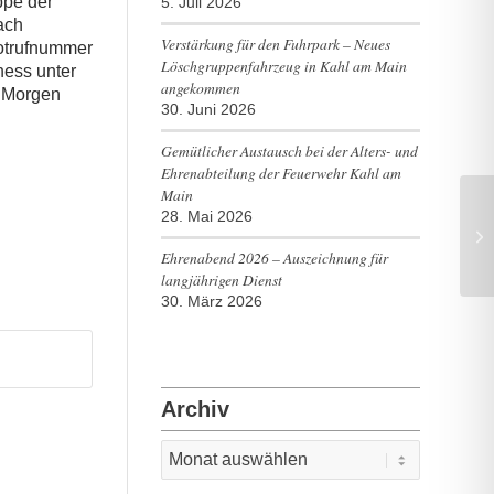
ppe der
5. Juli 2026
ach
Verstärkung für den Fuhrpark – Neues
Notrufnummer
Löschgruppenfahrzeug in Kahl am Main
ness unter
angekommen
e Morgen
30. Juni 2026
Gemütlicher Austausch bei der Alters- und
Ehrenabteilung der Feuerwehr Kahl am
Main
28. Mai 2026
Mi
Ehrenabend 2026 – Auszeichnung für
langjährigen Dienst
30. März 2026
Archiv