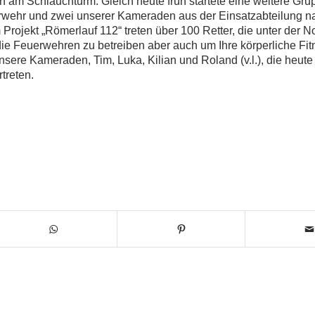
n am Schlauchturm. Gleich heute früh startete eine weitere Gru
rwehr und zwei unserer Kameraden aus der Einsatzabteilung n
rojekt „Römerlauf 112“ treten über 100 Retter, die unter der 
ie Feuerwehren zu betreiben aber auch um Ihre körperliche Fit
sere Kameraden, Tim, Luka, Kilian und Roland (v.l.), die heut
treten.