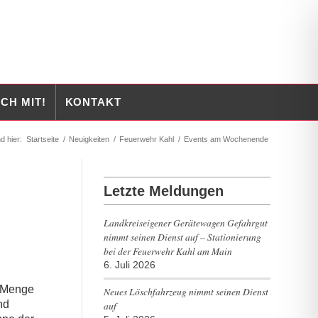
CH MIT!
KONTAKT
d hier:
Startseite
/
Neuigkeiten
/
Feuerwehr Kahl
/
Events am Wochenende
Letzte Meldungen
Landkreiseigener Gerätewagen Gefahrgut
nimmt seinen Dienst auf – Stationierung
bei der Feuerwehr Kahl am Main
6. Juli 2026
r Menge
Neues Löschfahrzeug nimmt seinen Dienst
nd
auf