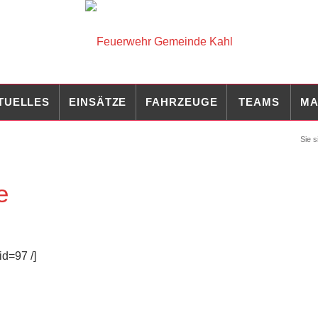
TUELLES
EINSÄTZE
FAHRZEUGE
TEAMS
MA
Sie s
e
id=97 /]