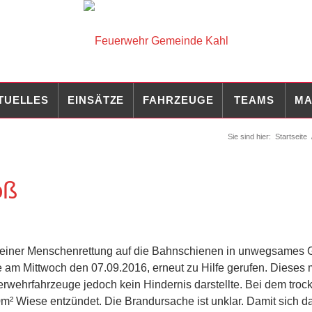
TUELLES
EINSÄTZE
FAHRZEUGE
TEAMS
MA
Sie sind hier:
Startseite
oß
 einer Menschenrettung auf die Bahnschienen in unwegsames 
 am Mittwoch den 07.09.2016, erneut zu Hilfe gerufen. Dieses
euerwehrfahrzeuge jedoch kein Hindernis darstellte. Bei dem tro
m² Wiese entzündet. Die Brandursache ist unklar. Damit sich d