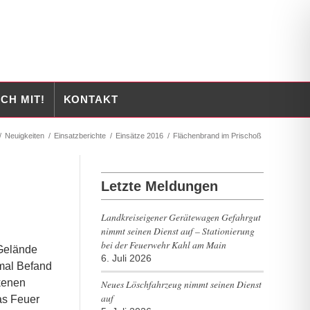
CH MIT!
KONTAKT
/
Neuigkeiten
/
Einsatzberichte
/
Einsätze 2016
/
Flächenbrand im Prischoß
Letzte Meldungen
Landkreiseigener Gerätewagen Gefahrgut
nimmt seinen Dienst auf – Stationierung
bei der Feuerwehr Kahl am Main
Gelände
6. Juli 2026
 mal Befand
ckenen
Neues Löschfahrzeug nimmt seinen Dienst
auf
as Feuer