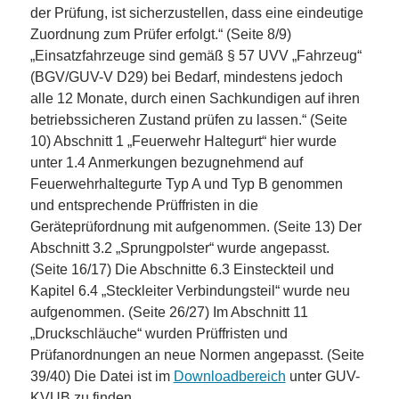
der Prüfung, ist sicherzustellen, dass eine eindeutige
Zuordnung zum Prüfer erfolgt.“ (Seite 8/9)
„Einsatzfahrzeuge sind gemäß § 57 UVV „Fahrzeug“
(BGV/GUV-V D29) bei Bedarf, mindestens jedoch
alle 12 Monate, durch einen Sachkundigen auf ihren
betriebssicheren Zustand prüfen zu lassen.“ (Seite
10) Abschnitt 1 „Feuerwehr Haltegurt“ hier wurde
unter 1.4 Anmerkungen bezugnehmend auf
Feuerwehrhaltegurte Typ A und Typ B genommen
und entsprechende Prüffristen in die
Geräteprüfordnung mit aufgenommen. (Seite 13) Der
Abschnitt 3.2 „Sprungpolster“ wurde angepasst.
(Seite 16/17) Die Abschnitte 6.3 Einsteckteil und
Kapitel 6.4 „Steckleiter Verbindungsteil“ wurde neu
aufgenommen. (Seite 26/27) Im Abschnitt 11
„Druckschläuche“ wurden Prüffristen und
Prüfanordnungen an neue Normen angepasst. (Seite
39/40) Die Datei ist im
Downloadbereich
unter GUV-
KVUB zu finden.